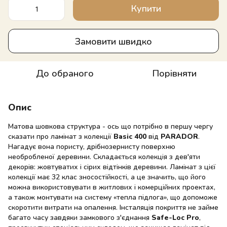
Купити
Замовити швидко
До обраного
Порівняти
Опис
Матова шовкова структура - ось що потрібно в першу чергу
сказати про ламінат з колекції
Basic 400
від
PARADOR
.
Нагадує вона пористу, дрібнозернисту поверхню
необробленої деревини. Складається колекція з дев'яти
декорів: жовтуватих і сірих відтінків деревини. Ламінат з цієї
колекції має 32 клас зносостійкості, а це значить, що його
можна використовувати в житлових і комерційних проектах,
а також монтувати на систему «тепла підлога», що допоможе
скоротити витрати на опалення. Інсталяція покриття не займе
багато часу завдяки замкового з'єднання
Safe-Loc Pro
,