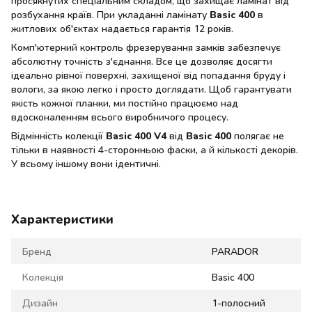
просякнутих спеціальним складом, що захищає ламінат від
розбухання країв. При укладанні ламінату
Basic 400
в
житлових об'єктах надається гарантія 12 років.
Комп'ютерний контроль фрезерування замків забезпечує
абсолютну точність з'єднання. Все це дозволяє досягти
ідеально рівної поверхні, захищеної від попадання бруду і
вологи, за якою легко і просто доглядати. Щоб гарантувати
якість кожної планки, ми постійно працюємо над
вдосконаленням всього виробничого процесу.
Відмінність колекції
Basic 400 V4
від
Basic 400
полягає не
тільки в наявності 4-сторонньою фаски, а й кількості декорів.
У всьому іншому вони ідентичні.
Характеристики
Бренд
PARADOR
Колекція
Basic 400
Дизайн
1-полосний