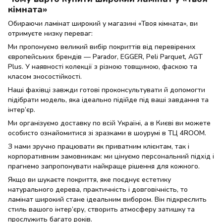
кімната»
Обираючи ламінат широкий у магазині «Твоя кімната», ви
отримуєте низку переваг:
Ми пропонуємо великий вибір покриттів від перевірених
європейських брендів — Parador, EGGER, Peli Parquet, AGT
Plus. У наявності колекції з різною товщиною, фаскою та
класом зносостійкості.
Наші фахівці завжди готові проконсультувати й допомогти
підібрати модель, яка ідеально підійде під ваші завдання та
інтер’єр.
Ми організуємо доставку по всій Україні, а в Києві ви можете
особисто ознайомитися зі зразками в шоурумі в ТЦ 4ROOM.
З нами зручно працювати як приватним клієнтам, так і
корпоративним замовникам: ми цінуємо персональний підхід і
прагнемо запропонувати найкраще рішення для кожного.
Якщо ви шукаєте покриття, яке поєднує естетику
натурального дерева, практичність і довговічність, то
ламінат широкий стане ідеальним вибором. Він підкреслить
стиль вашого інтер’єру, створить атмосферу затишку та
прослужить багато років.