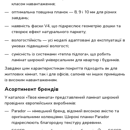
класом навантаження;
оптимальна товщина планок — 8, 9 і 10 мм для різних
завдань;
наявність фаски V4, що підкреслює геометрію дошки та
створює ефект натурального паркету;
вологостійкість — усі моделі адаптовані до експлуатації в
умовах підвищеної вологості;
сумісність із системами «тепла підлога», що робить
ламінат широкий універсальним для квартир і будинків.
Завдяки цим характеристикам покриття підходить як для
житлових кімнат, так і для офісів, салонів чи інших приміщень
із високим навантаженням.
Асортимент брендів
У каталозі «Твоя кімната» представлений ламінат широкий
провідних європейських виробників:
Parador — німецький бренд, відомий високою якістю та
оригінальними колекціями. Широкі планки Parador
підкреслюють благородну текстуру деревини.