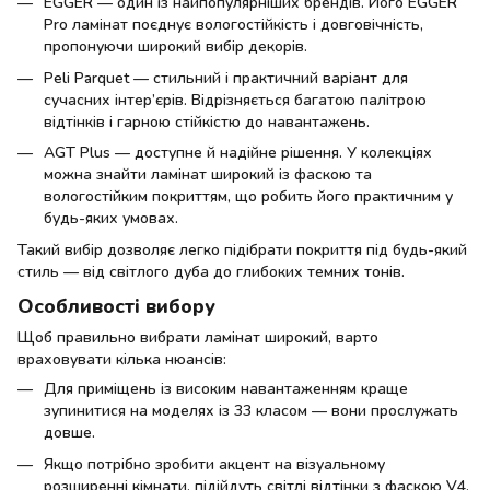
EGGER — один із найпопулярніших брендів. Його EGGER
Pro ламінат поєднує вологостійкість і довговічність,
пропонуючи широкий вибір декорів.
Peli Parquet — стильний і практичний варіант для
сучасних інтер’єрів. Відрізняється багатою палітрою
відтінків і гарною стійкістю до навантажень.
AGT Plus — доступне й надійне рішення. У колекціях
можна знайти ламінат широкий із фаскою та
вологостійким покриттям, що робить його практичним у
будь-яких умовах.
Такий вибір дозволяє легко підібрати покриття під будь-який
стиль — від світлого дуба до глибоких темних тонів.
Особливості вибору
Щоб правильно вибрати ламінат широкий, варто
враховувати кілька нюансів:
Для приміщень із високим навантаженням краще
зупинитися на моделях із 33 класом — вони прослужать
довше.
Якщо потрібно зробити акцент на візуальному
розширенні кімнати, підійдуть світлі відтінки з фаскою V4.