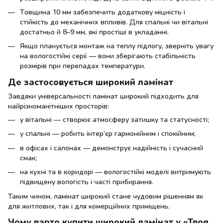
Товщина 10 мм забезпечить додаткову міцність і
стійкість до механічних впливів. Для спальні чи вітальні
достатньо й 8–9 мм, які простіші в укладанні.
Якщо планується монтаж на теплу підлогу, зверніть увагу
на вологостійкі серії — вони зберігають стабільність
розмірів при перепадах температури.
Де застосовується широкий ламінат
Завдяки універсальності ламінат широкий підходить для
найрізноманітніших просторів:
у вітальні — створює атмосферу затишку та статусності;
у спальні — робить інтер’єр гармонійним і спокійним;
в офісах і салонах — демонструє надійність і сучасний
смак;
на кухні та в коридорі — вологостійкі моделі витримують
підвищену вологість і часті прибирання.
Таким чином, ламінат широкий стане чудовим рішенням як
для житлових, так і для комерційних приміщень.
Чому варто купити широкий ламінат у «Твоя