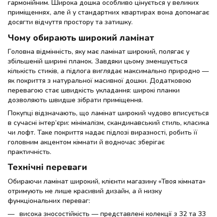
гармонійним. Широка дошка особливо цінується у великих
приміщеннях, але й у стандартних квартирах вона допомагає
досягти відчуття простору та затишку.
Чому обирають широкий ламінат
Головна відмінність, яку має ламінат широкий, полягає у
збільшеній ширині планок. Завдяки цьому зменшується
кількість стиків, а підлога виглядає максимально природно —
як покриття з натуральної масивної дошки. Додатковою
перевагою стає швидкість укладання: широкі планки
дозволяють швидше зібрати приміщення.
Покупці відзначають, що ламінат широкий чудово вписується
в сучасні інтер’єри: мінімалізм, скандинавський стиль, класика
чи лофт. Таке покриття надає підлозі виразності, робить її
головним акцентом кімнати й водночас зберігає
практичність.
Технічні переваги
Обираючи ламінат широкий, клієнти магазину «Твоя кімната»
отримують не лише красивий дизайн, а й низку
функціональних переваг:
висока зносостійкість — представлені колекції з 32 та 33