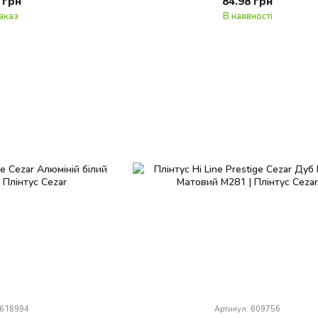
 грн
84.98 грн
аказ
В наявності
 618994
Артикул: 609756