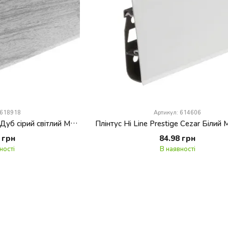
 618918
Артикул: 614606
Плінтус Hi Line Prestige Дуб сірий світлий Матовий M078
 грн
84.98 грн
ності
В наявності