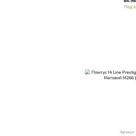
84.98
Под з
Артикул: