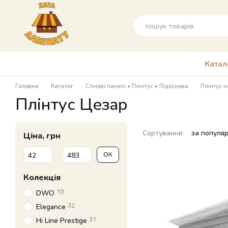
Перейти до основного контенту
Катал
Головна
Каталог
Стінові панелі • Плінтус • Підоснова
Плінтус н
Плінтус Цезар
Сортування:
за популя
Ціна, грн
Від Ціна, грн
До Ціна, грн
ОК
Колекція
10
DWO
32
Elegance
31
Hi Line Prestige