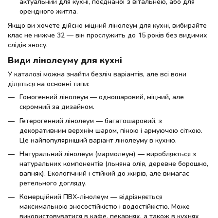
актуальний для кухні, поєднаної з вітальнею, або для
орендного житла.
Якщо ви хочете дійсно міцний лінолеум для кухні, вибирайте
клас не нижче 32 — він прослужить до 15 років без видимих
слідів зносу.
Види лінолеуму для кухні
У каталозі можна знайти безліч варіантів, але всі вони
діляться на основні типи:
Гомогенний лінолеум — одношаровий, міцний, але
скромний за дизайном.
Гетерогенний лінолеум — багатошаровий, з
декоративним верхнім шаром, піною і армуючою сіткою.
Це найпопулярніший варіант лінолеуму в кухню.
Натуральний лінолеум (мармолеум) — виробляється з
натуральних компонентів (льняна олія, деревне борошно,
вапняк). Екологічний і стійкий до жирів, але вимагає
ретельного догляду.
Комерційний ПВХ-лінолеум — відрізняється
максимальною зносостійкістю і водостійкістю. Може
використовуватися в кафе, пекарнях, а також в кухнях