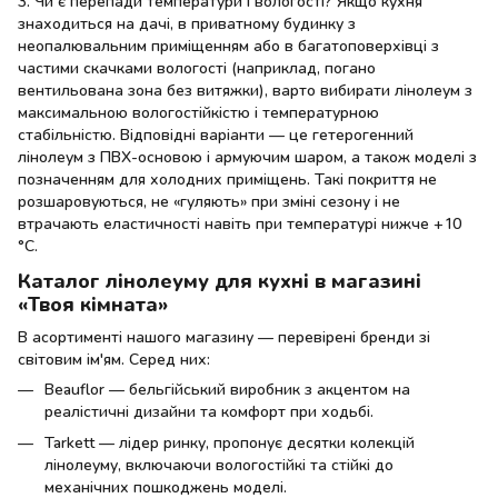
3. Чи є перепади температури і вологості? Якщо кухня
знаходиться на дачі, в приватному будинку з
неопалювальним приміщенням або в багатоповерхівці з
частими скачками вологості (наприклад, погано
вентильована зона без витяжки), варто вибирати лінолеум з
максимальною вологостійкістю і температурною
стабільністю. Відповідні варіанти — це гетерогенний
лінолеум з ПВХ-основою і армуючим шаром, а також моделі з
позначенням для холодних приміщень. Такі покриття не
розшаровуються, не «гуляють» при зміні сезону і не
втрачають еластичності навіть при температурі нижче +10
°C.
Каталог лінолеуму для кухні в магазині
«Твоя кімната»
В асортименті нашого магазину — перевірені бренди зі
світовим ім'ям. Серед них:
Beauflor — бельгійський виробник з акцентом на
реалістичні дизайни та комфорт при ходьбі.
Tarkett — лідер ринку, пропонує десятки колекцій
лінолеуму, включаючи вологостійкі та стійкі до
механічних пошкоджень моделі.