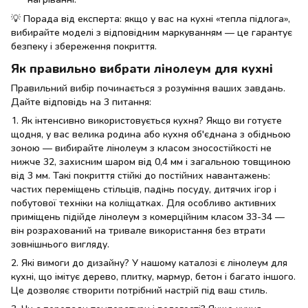
💡 Порада від експерта: якщо у вас на кухні «тепла підлога»,
вибирайте моделі з відповідним маркуванням — це гарантує
безпеку і збереження покриття.
Як правильно вибрати лінолеум для кухні
Правильний вибір починається з розуміння ваших завдань.
Дайте відповідь на 3 питання:
1. Як інтенсивно використовується кухня? Якщо ви готуєте
щодня, у вас велика родина або кухня об'єднана з обідньою
зоною — вибирайте лінолеум з класом зносостійкості не
нижче 32, захисним шаром від 0,4 мм і загальною товщиною
від 3 мм. Такі покриття стійкі до постійних навантажень:
частих переміщень стільців, падінь посуду, дитячих ігор і
побутової техніки на коліщатках. Для особливо активних
приміщень підійде лінолеум з комерційним класом 33-34 —
він розрахований на тривале використання без втрати
зовнішнього вигляду.
2. Які вимоги до дизайну? У нашому каталозі є лінолеум для
кухні, що імітує дерево, плитку, мармур, бетон і багато іншого.
Це дозволяє створити потрібний настрій під ваш стиль.