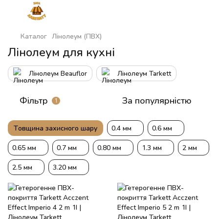
Каталог
Лінолеум (ПВХ)
Лінолеум для кухні
Лінолеум Beauflor
Лінолеум Tarkett
Фільтр
За популярністю
1
Товщина захисного шару
0.4 мм
0.6 мм
0.65 мм
0.7 мм
0.80 мм
1.3 мм
2 мм
2.5 мм
3.20 мм