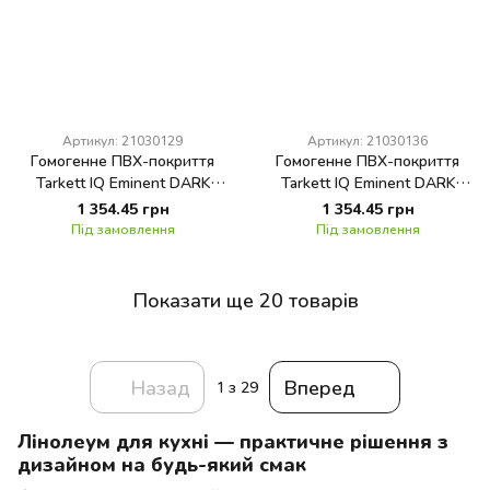
Артикул: 21030129
Артикул: 21030136
Гомогенне ПВХ-покриття
Гомогенне ПВХ-покриття
Tarkett IQ Eminent DARK
Tarkett IQ Eminent DARK
GREY 0129
GREY BEIGE 0136
1 354.45 грн
1 354.45 грн
Під замовлення
Під замовлення
Показати ще 20 товарів
Назад
Вперед
1
з 29
Лінолеум для кухні — практичне рішення з
дизайном на будь-який смак