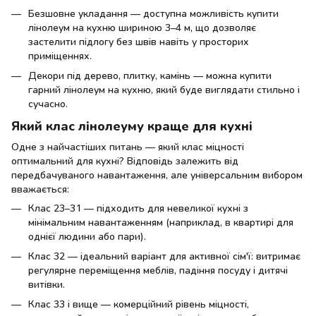
Безшовне укладання — доступна можливість купити
лінолеум на кухню шириною 3–4 м, що дозволяє
застелити підлогу без швів навіть у просторих
приміщеннях.
Декори під дерево, плитку, камінь — можна купити
гарний лінолеум на кухню, який буде виглядати стильно і
сучасно.
Який клас лінолеуму краще для кухні
Одне з найчастіших питань — який клас міцності
оптимальний для кухні? Відповідь залежить від
передбачуваного навантаження, але універсальним вибором
вважається:
Клас 23–31 — підходить для невеликої кухні з
мінімальним навантаженням (наприклад, в квартирі для
однієї людини або пари).
Клас 32 — ідеальний варіант для активної сім'ї: витримає
регулярне переміщення меблів, падіння посуду і дитячі
витівки.
Клас 33 і вище — комерційний рівень міцності,