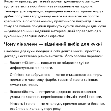
Кухня — простір, де теплий аромат домашнього затишку
зустрічається з постійним навантаженням на підлогу.
Температурні перепади, підвищена вологість, краплі жиру і
дрібні побутові забруднення — все це вимагає не просто
красивого, а по-справжньому практичного покриття. Саме
тому все більше покупців прагнуть купити лінолеум для кухні
— універсальний і надійний матеріал, який справляється з
кухонними реаліями легко і ефектно.
Чому лінолеум — відмінний вибір для кухні
Лінолеум для кухні поєднує в собі довговічність, простоту
догляду і естетичну різноманітність. Його головні переваги:
Вологостійкість — покриття не вбирає воду і не
деформується від вологи.
Стійкість до забруднень — легко очищається від жиру,
пролитого чаю, соку, фарби, томатної пасти та інших
«кухонних плям».
Зносостійкість — витримує щоденне навантаження,
удари, подряпини, переміщення стільців, тумб і техніки.
М'якість і тепло — по лінолеуму приємно ходити босоніж,
особливо в холодну пору року.