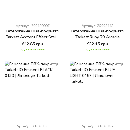
Артикул: 200189007
Артикул: 25098113
Гетерогенне ПВХ-покриття
Гетерогенне ПВХ-покриття
Tarkett Acczent Effect Stella
Tarkett Ruby 70 Arcadia
8 2 m 1I
WHITE GREY
612.85 грн
932.15 грн
Під замовлення
Під замовлення
Артикул: 21030130
Артикул: 21030157