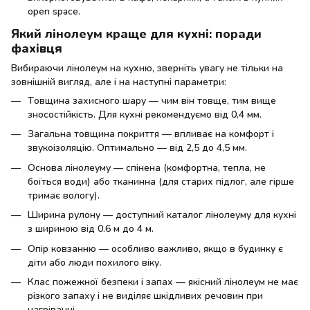
open space.
Який лінолеум краще для кухні: поради
фахівця
Вибираючи лінолеум на кухню, зверніть увагу не тільки на
зовнішній вигляд, але і на наступні параметри:
Товщина захисного шару — чим він товще, тим вище
зносостійкість. Для кухні рекомендуємо від 0,4 мм.
Загальна товщина покриття — впливає на комфорт і
звукоізоляцію. Оптимально — від 2,5 до 4,5 мм.
Основа лінолеуму — спінена (комфортна, тепла, не
боїться води) або тканинна (для старих підлог, але гірше
тримає вологу).
Ширина рулону — доступний каталог лінолеуму для кухні
з шириною від 0.6 м до 4 м.
Опір ковзанню — особливо важливо, якщо в будинку є
діти або люди похилого віку.
Клас пожежної безпеки і запах — якісний лінолеум не має
різкого запаху і не виділяє шкідливих речовин при
нагріванні.