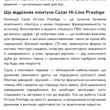
рішення — ця колекція саме для вас.
Що відрізняє плінтуси Cezar Hi-Line Prestige
Колекція Cezar Hi-Line Prestige — це сучасне бачення
класичного плінтуса, у якому поєднано функціональність та
естетику. Виготовлені з міцного спіненого ПВХ, плінтуси стійкі
до вологи, ударів і дії побутової хімії — це особливо важливо
для приміщень з високим навантаженням, таких як кухня або
передпокій. Високий профіль (75 мм), прямокутна форма та
матова текстура надають інтер’єру архітектурної виразності
й завершеності, а м’які, природні відтінки — від класичного
дуба до теплого горіха — дозволяють легко підібрати колір
під будь-яке покриття.
Одна з ключових переваг — збільшений кабель-канал, що
дозволяє приховати дроти, не порушуючи цілісності ліній.
Монтаж швидкий і зручний — плінтус фіксується на монтажну
планку або саморізи, що спрощує його заміну. Для ідеального
завершення передбачено всі необхідні аксесуари: кути,
з’єднувачі та заглушки у тон до виробу. Усе це робить Cezar
Hi-Line Prestige не просто декором, а продуманим інтер’єрним
рішенням з високою адаптивністю та практичною користю.