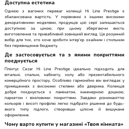
Доступна естетика
Однією з вагомих переваг колекції Hi Line Prestige є
збалансована вартість. У порівнянні з іншими високими
декоративними моделями, продукція цієї серії залишається
доступною за ціною, при цьому зберігаючи якість
виготовлення та привабливий зовнішній вигляд. Це розумний
вибір для тих, хто хоче зробити інтер’єр охайним і стильним
без перевищення бюджету.
Де застосовується та з якими покриттями
поєднується
Плінтус Cezar Hi Line Prestige ідеально підходить для
вітальні, спальні, кабінету, холу або презентабельного
комерційного простору. Особливо гармонійно він виглядає у
приміщеннях з високими стелями або дверима. Колекція
добре поєднується з ламінатом, інженерною дошкою,
паркетом і вініловими покриттями. Завдяки різноманіттю
кольорів і висоті профілю легко підібрати рішення до будь-
якого типу підлоги, створивши цілісне й вишукане
оформлення.
Чому варто купити у магазині «Твоя кімната»