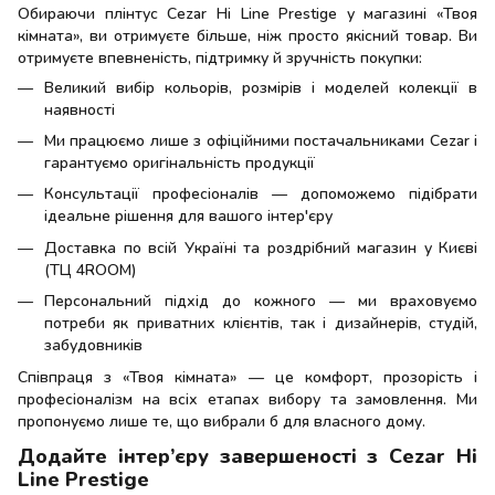
Обираючи плінтус Cezar Hi Line Prestige у магазині «Твоя
кімната», ви отримуєте більше, ніж просто якісний товар. Ви
отримуєте впевненість, підтримку й зручність покупки:
Великий вибір кольорів, розмірів і моделей колекції в
наявності
Ми працюємо лише з офіційними постачальниками Cezar і
гарантуємо оригінальність продукції
Консультації професіоналів — допоможемо підібрати
ідеальне рішення для вашого інтер'єру
Доставка по всій Україні та роздрібний магазин у Києві
(ТЦ 4ROOM)
Персональний підхід до кожного — ми враховуємо
потреби як приватних клієнтів, так і дизайнерів, студій,
забудовників
Співпраця з «Твоя кімната» — це комфорт, прозорість і
професіоналізм на всіх етапах вибору та замовлення. Ми
пропонуємо лише те, що вибрали б для власного дому.
Додайте інтер’єру завершеності з Cezar Hi
Line Prestige