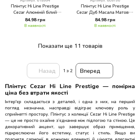
Артикул: 618994
Артикул: 609756
Плінтус Hi Line Prestige
Плінтус Hi Line Prestige
Cezar Алюміній білий
Cezar Дуб Масала Матовий
Матовий М266
М281
84.98 грн
84.98 грн
В наявності
В наявності
Показати ще 11 товарів
Назад
Вперед
1
з 2
Плінтус Cezar Hi Line Prestige — помірна
ціна без втрати якості
Інтер'єр складається з деталей, і одна з них, на перший
погляд незначна, насправді відіграє ключову роль у
сприйнятті простору. Плінтус з колекції Cezar Hi Line Prestige
— це не просто охайне з’єднання між підлогою та стіною. Це
декоративний акцент, що завершує образ приміщення,
підкреслюючи його естетику, статус і стиль. Якщо ви
прагнете гармонії в кожному елементі й цінуєте елегантні