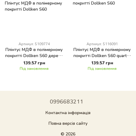
Артикул: 5109774
Артикул: 5116091
Плінтус МДФ в полімерному
Плінтус МДФ в полімерному
покритті Dollken S60 дерево
покритті Dollken S60 quartet
фруктове світло (2336)
(2782)
139.57 грн
139.57 грн
Під замовлення
Під замовлення
0996683211
Контактна інформація
Повна версія сайту
© 2026