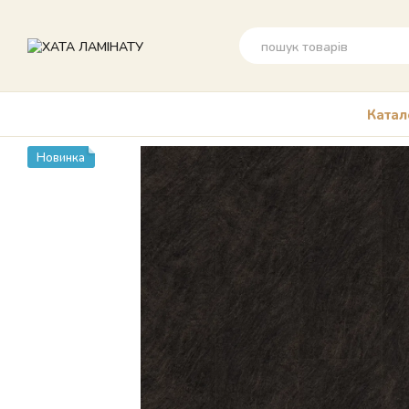
Перейти до основного контенту
Катал
Новинка