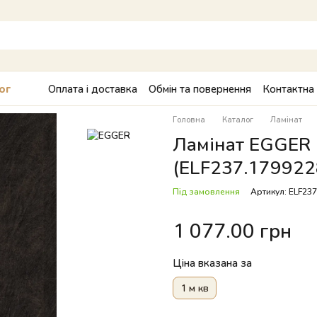
Оплата і доставка
Обмін та повернення
Контактна
ог
Головна
Каталог
Ламінат
Ламінат EGGER 
(ELF237.179922
Під замовлення
Артикул: ELF23
1 077.00 грн
Ціна вказана за
1 м кв