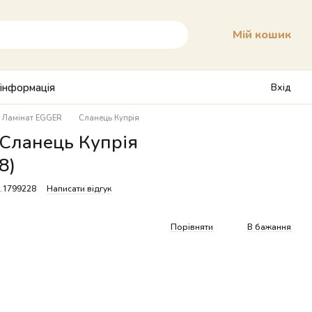
Мій кошик
 інформація
Вхід
Ламінат EGGER
Сланець Купрія
Сланець Купрія
8)
7.1799228
Написати відгук
Порівняти
В бажання