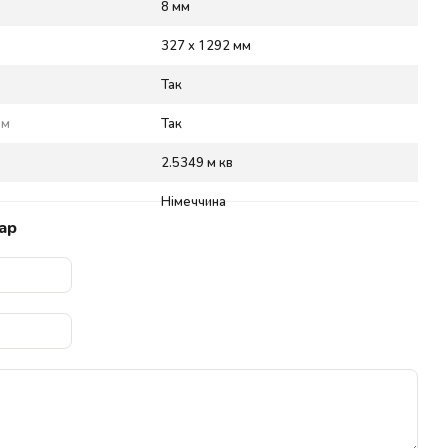
8 мм
327 x 1292 мм
Так
ом
Так
2.5349 м кв
Німеччина
ар