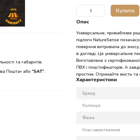
Купити
Опис
Універсальне, привабливе ріш
підлоги NatureSense позачасо
поверхня витривала до зносу
в догляді. Це універсальне по
Виготовлене з сертифікованої
ькості та габаритів.
ПВХ і пластифікаторів. А завдя
ва Пошта» або "
SAT
".
простим. Отримайте якість та
Характеристики
Бренд
Колекція
Фаска
Клас навантаження