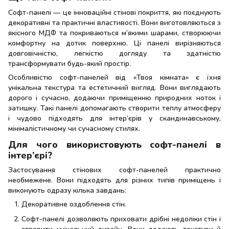
Софт-панелі — це інноваційні стінові покриття, які поєднують
декоративні та практичні властивості. Вони виготовляються з
якісного МДФ та покриваються м’якими шарами, створюючи
комфортну на дотик поверхню. Ці панелі вирізняються
довговічністю, легкістю догляду та здатністю
трансформувати будь-який простір.
Особливістю софт-панелей від «Твоя кімната» є їхня
унікальна текстура та естетичний вигляд. Вони виглядають
дорого і сучасно, додаючи приміщенню природних ноток і
затишку. Такі панелі допомагають створити теплу атмосферу
і чудово підходять для інтер’єрів у скандинавському,
мінімалістичному чи сучасному стилях.
Для чого використовують софт-панелі в
інтер’єрі?
Застосування стінових софт-панелей практично
необмежене. Вони підходять для різних типів приміщень і
виконують одразу кілька завдань:
Декоративне оздоблення стін.
Софт-панелі дозволяють приховати дрібні недоліки стін і
створити унікальний дизайн. Вони додають текстури й