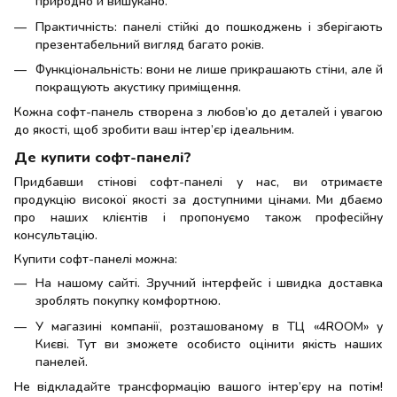
природно й вишукано.
Практичність: панелі стійкі до пошкоджень і зберігають
презентабельний вигляд багато років.
Функціональність: вони не лише прикрашають стіни, але й
покращують акустику приміщення.
Кожна софт-панель створена з любов’ю до деталей і увагою
до якості, щоб зробити ваш інтер’єр ідеальним.
Де купити софт-панелі?
Придбавши стінові софт-панелі у нас, ви отримаєте
продукцію високої якості за доступними цінами. Ми дбаємо
про наших клієнтів і пропонуємо також професійну
консультацію.
Купити софт-панелі можна:
На нашому сайті. Зручний інтерфейс і швидка доставка
зроблять покупку комфортною.
У магазині компанії, розташованому в ТЦ «4ROOM» у
Києві. Тут ви зможете особисто оцінити якість наших
панелей.
Не відкладайте трансформацію вашого інтер’єру на потім!