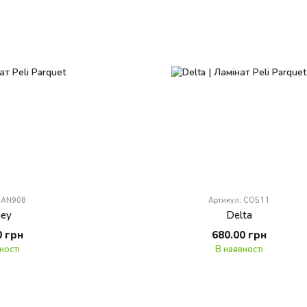
: AN908
Артикул: CO511
ey
Delta
0 грн
680.00 грн
ності
В наявності