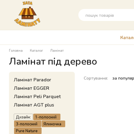
Перейти до основного контенту
Катал
Головна
Каталог
Ламінат
Ламінат під дерево
Сортування:
за популя
Ламінат Parador
Ламінат EGGER
Ламінат Peli Parquet
Ламінат AGT plus
Дизайн:
1-полосний
3-полосний
Ялиночка
Pure Nature