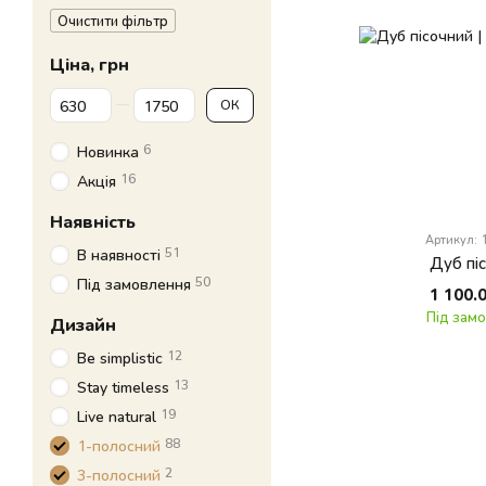
Очистити фільтр
Ціна, грн
Від Ціна, грн
До Ціна, грн
ОК
6
Новинка
16
Акція
Наявність
Артикул:
51
В наявності
Дуб пі
50
Під замовлення
1 100.
Під зам
Дизайн
12
Be simplistic
13
Stay timeless
19
Live natural
88
1-полосний
2
3-полосний