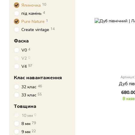
10
Ялиночка
4
під камінь
1
Pure Nature
14
Create vintage
Фаска
4
V0
0
V2
97
V4
Клас навантаження
Артикул
Дуб пів
46
32 клас
680.0
55
33 клас
В наяв
Товщина
0
10 мм
79
8 мм
22
9 мм