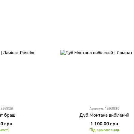
 1593829
Артикул: 1593830
нт браш
Дуб Монтана вибілений
00 грн
1 100.00 грн
ності
Під замовлення