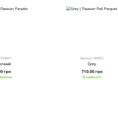
 1593841
Артикул: AN902
сочний
Grey
00 грн
710.00 грн
овлення
В наявності