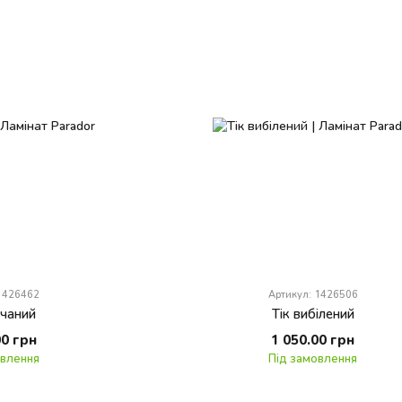
 1426462
Артикул: 1426506
счаний
Тік вибілений
00 грн
1 050.00 грн
овлення
Під замовлення