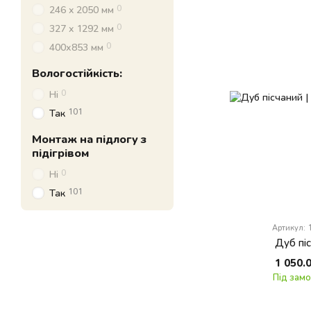
0
246 x 2050 мм
0
327 x 1292 мм
0
400х853 мм
Вологостійкість:
0
Ні
101
Так
Монтаж на підлогу з
підігрівом
0
Ні
101
Так
Артикул:
Дуб пі
1 050.
Під зам