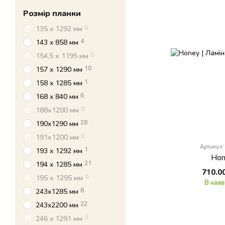
Розмір планки
0
135 x 1292 мм
4
143 x 858 мм
0
154,5 х 1195 мм
10
157 x 1290 мм
1
158 x 1285 мм
6
168 x 840 мм
0
188х1200 мм
28
190x1290 мм
0
191х1200 мм
Артикул
1
193 x 1292 мм
Hon
21
194 x 1285 мм
710.0
0
195 х 1295 мм
В наяв
8
243x1285 мм
22
243x2200 мм
0
246 x 1291 мм