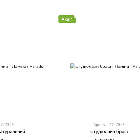
Акція
 1747866
Артикул: 1747863
натуральний
Студіолайн браш